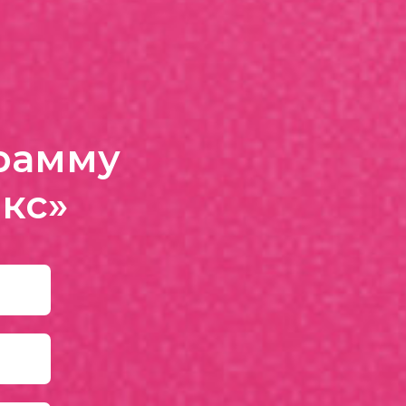
грамму
кс»