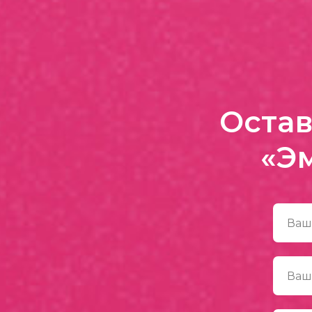
Остав
«Э