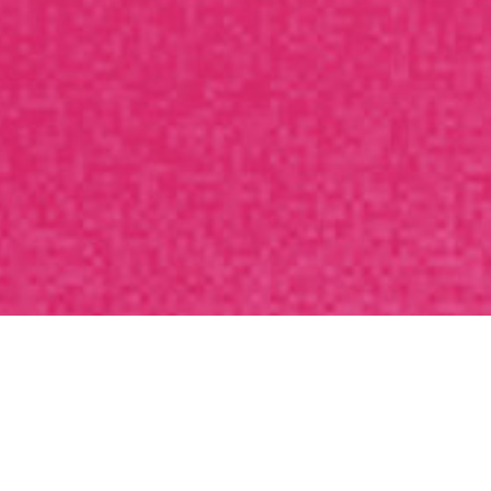
ится в
класса: