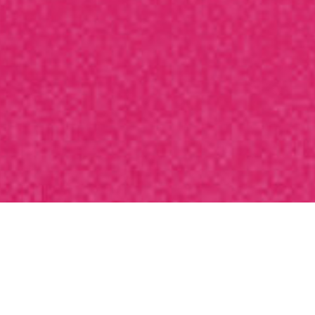
Бонус
течени