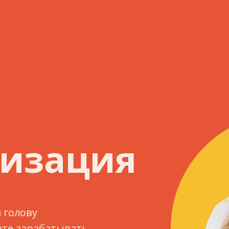
лизация
 голову
ете зарабатывать