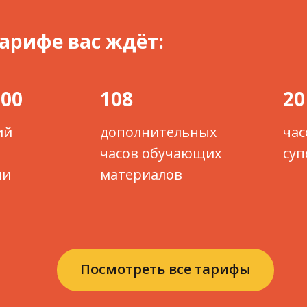
арифе вас ждёт:
100
108
20
ий
дополнительных
час
часов обучающих
су
ми
материалов
Посмотреть все тарифы