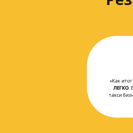
«Как итог
ЛЕГКО
.
Эта 
такси бизн
прак
самы