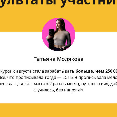
Татьяна Молякова
 курса: с августа стала зарабатывать
больше, чем 250 0
 Все, что прописывала тогда — ЕСТЬ. Я прописывала мело
программа собрана из
лучших и эффекти
ес-класс, вокал, массаж 2 раза в месяц, путешествия, дай
тик
, которые я создавала для своих клиенто
случилось, без напряга!»
е разные запросы в теме денег и самореали