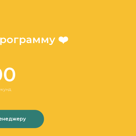
программу ❤️
00
екунд
менеджеру