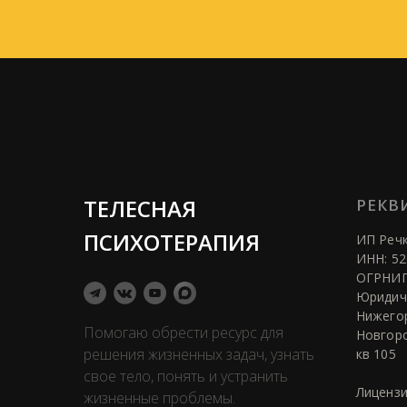
ТЕЛЕСНАЯ
РЕКВ
ПСИХОТЕРАПИЯ
ИП Речк
ИНН: 52
ОГРНИП
Юридиче
Нижегор
Помогаю обрести ресурс для
Новгоро
решения жизненных задач, узнать
кв 105
свое тело, понять и устранить
Лицензи
жизненные проблемы.