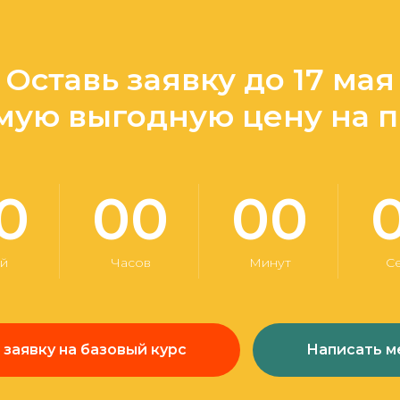
Оставь заявку до 17 мая
мую выгодную цену на 
0
00
00
й
Часов
Минут
С
 заявку на базовый курс
Написать 