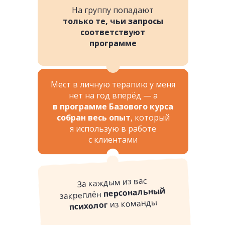
На группу попадают
только те, чьи запросы
соответствуют
программе
Мест в личную терапию у меня
нет на год вперёд — а
в программе Базового курса
собран весь опыт
, который
я использую в работе
с клиентами
За каждым из вас
персональный
закреплён
из команды
психолог