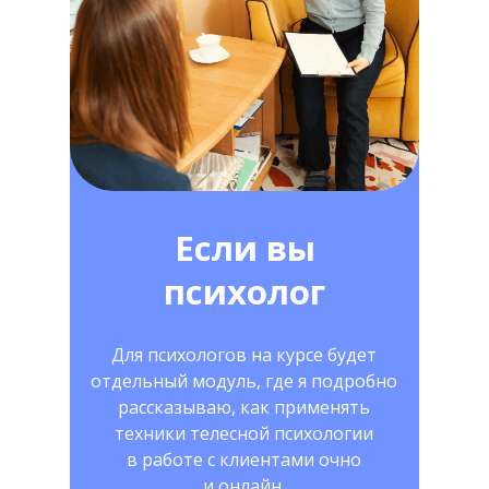
Если вы
психолог
Для психологов на курсе будет
отдельный модуль, где я подробно
рассказываю, как применять
техники телесной психологии
в работе с клиентами очно
и онлайн.